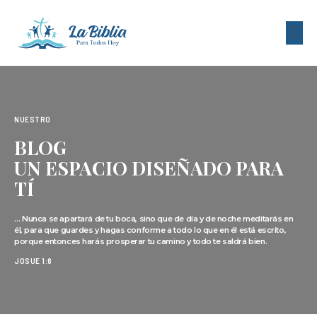
Recursos Gratuitos
NUESTRO
BLOG
UN ESPACIO DISEÑADO PARA
TÍ
… Nunca se apartará de tu boca, sino que de día y de noche meditarás en
él, para que guardes y hagas conforme a todo lo que en él está escrito,
porque entonces harás prosperar tu camino y todo te saldrá bien.
JOSUE 1:8