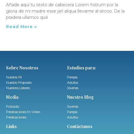
Añade aquí tu texto de cabecera Lorem fistrum por la
gloria de mi madre esse jarl aliqua llevame al sircoo. De la
pradera ullamco qué
Read More »
Sobre Nosotros
Estudios para:
Nuestra Fé
Parejas
Nuestro Proposito
Adultos
Nuestros Líderes
Jóvenes
Media
Nuestro Blog
Podcasts
Jovenes
Predicaciones En Video
Parejas
Predicaciones
Adultos
Links
Contáctanos